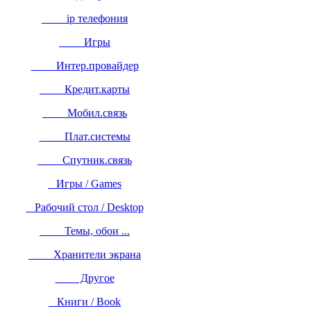
ip телефония
Игры
Интер.провайдер
Кредит.карты
Мобил.связь
Плат.системы
Спутник.связь
Игры / Games
Рабочий стол / Desktop
Темы, обои ...
Хранители экрана
Другое
Книги / Book