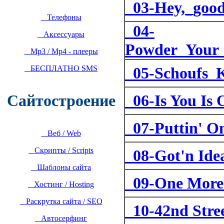
03-Hey,_good
Телефоны
04-
Аксессуары
Powder_Your
Mp3 / Mp4 - плееры
БЕСПЛАТНО SMS
05-Schoufs_
06-Is You Is 
Сайтостроение
07-Puttin' On
Веб / Web
Скрипты / Scripts
08-Got'n Ide
Шаблоны сайта
09-One More 
Хостинг / Hosting
Раскрутка сайта / SEO
10-42nd Stree
Автосерфинг